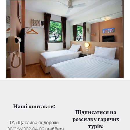
Наші контакти:
Підписатися на
розсилку гарячих
ТА «Щаслива подорож»
турів:
+38(066)382-04-02 (вайбер)