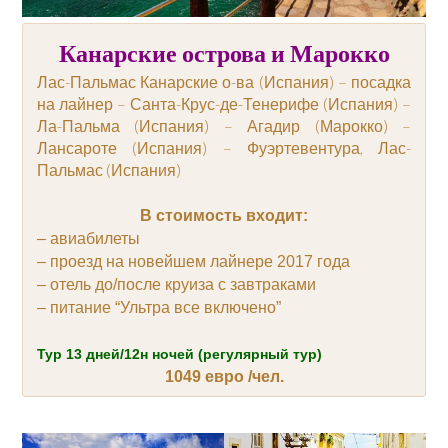
Канарские острова и Марокко
Лас-Пальмас Канарские о-ва (Испания) – посадка
на лайнер – Санта-Крус-де-Тенерифе (Испания) –
Ла-Пальма (Испания) – Агадир (Марокко) –
Лансароте (Испания) – Фуэртевентура, Лас-
Пальмас (Испания)
В стоимость входит:
– авиабилеты
– проезд на новейшем лайнере 2017 года
– отель до/после круиза с завтраками
– питание “Ультра все включено”
Тур 13 дней/12н ночей (регулярный тур)
1049 евро /чел.