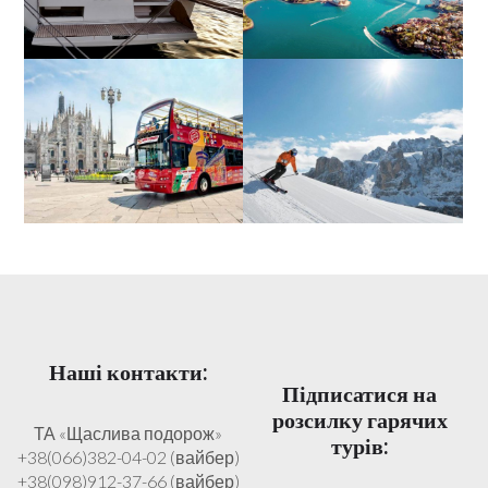
Наші контакти:
Підписатися на
розсилку гарячих
ТА «Щаслива подорож»
турів:
+38(066)382-04-02 (вайбер)
+38(098)912-37-66 (вайбер)